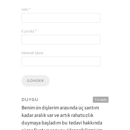
İsim
*
E-posta
*
İnternet sitesi
DUYGU
Cevapla
Benim ön dişlerim arasında üç santım
kadar aralık var ve artık rahatsızlık
duymaya başladım bu tedavi hakkında