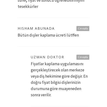
süreç fiyat ve sonucu öğrenebilirmiyim
tesekkürler
HISHAM ABUNADA
Cevapla
Bütün dışler kaplama ücreti lütffen
UZMAN DOKTOR
Cevapla
Fiyatlar kaplama uygulamasını
gerçekleştirecek olan merkeze
veya diş hekimine göre değişir. En
doğru fiyat bilgisi dişlerinizin
durumuna göre muayeneden
sonra verilir.