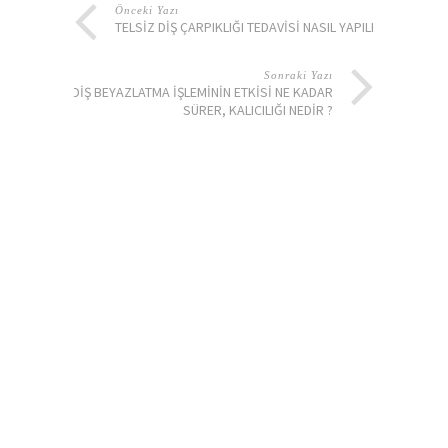
Önceki Yazı
TELSIZ DIŞ ÇARPIKLIĞI TEDAVISI NASIL YAPILIR ?
Sonraki Yazı
DIŞ BEYAZLATMA IŞLEMININ ETKISI NE KADAR
SÜRER, KALICILIĞI NEDIR ?