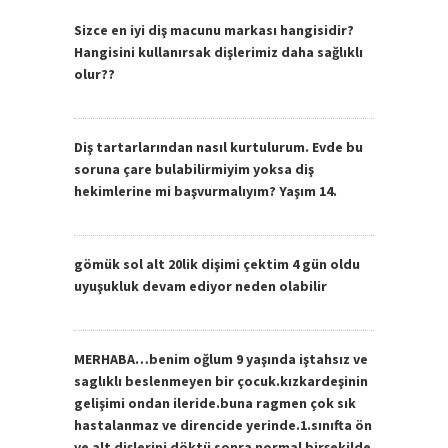
Sizce en iyi diş macunu markası hangisidir?
Hangisini kullanırsak dişlerimiz daha sağlıklı
olur??
Diş tartarlarından nasıl kurtulurum. Evde bu
soruna çare bulabilirmiyim yoksa diş
hekimlerine mi başvurmalıyım? Yaşım 14.
gömük sol alt 20lik dişimi çektim 4 gün oldu
uyuşukluk devam ediyor neden olabilir
MERHABA…benim oğlum 9 yaşında iştahsız ve
saglıklı beslenmeyen bir çocuk.kızkardeşinin
gelişimi ondan ileride.buna ragmen çok sık
hastalanmaz ve direncide yerinde.1.sınıfta ön
ve alt dişlerini döktü sonra normal birşekilde