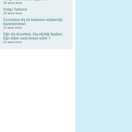
10 sene önce
Dolgu Tedavisi
10 sene önce
Çocuklara diş ipi kullanımı alışkanlığı
kazandırılmalı
11 sene önce
Eğri diş düzeltme, Diş eğriliği fiyatları,
Eğri dişler nasıl tedavi edilir ?
11 sene önce