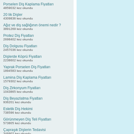
Porselen Diş Kaplama Fiyatları
4859032 kez okundu
20 lik Dişler
4309836 kez okundu
Ağız ve diş sağlığının önemi nedir ?
3891269 kez okundu
Protez Diş Fiyatları
2698402 kez okundu
Diş Dolgusu Fiyatları
2457036 kez okundu
Dişlerde Köprü Fiyatları
2238602 kez okundu
Yaprak Porselen Diş Fiyatları
1894583 kez okundu
Lamina Diş Kaplama Fiyatları
1579302 kez okundu
Diş Zirkonyum Fiyatları
1043865 kez okundu
Diş Beyazlatma Fiyatları
936201 kez okundu
Estetik Diş Hekimi
738596 kez okundu
Görünmeyen Diş Teli Fiyatları
573805 kez okundu
Çapraşık Dişlerin Tedavisi
346902 kez okundu