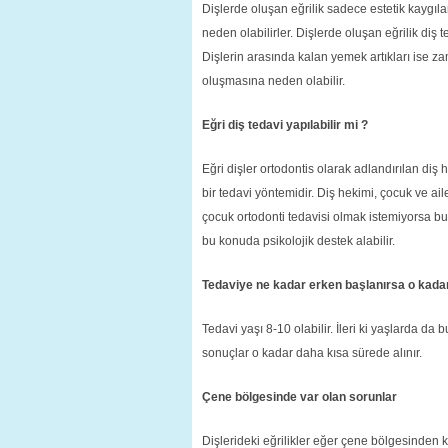
Dişlerde oluşan eğrilik sadece estetik kaygıl
neden olabilirler. Dişlerde oluşan eğrilik diş 
Dişlerin arasında kalan yemek artıkları ise za
oluşmasına neden olabilir.
Eğri diş tedavi yapılabilir mi ?
Eğri dişler ortodontis olarak adlandırılan diş h
bir tedavi yöntemidir. Diş hekimi, çocuk ve ail
çocuk ortodonti tedavisi olmak istemiyorsa b
bu konuda psikolojik destek alabilir.
Tedaviye ne kadar erken başlanırsa o kada
Tedavi yaşı 8-10 olabilir. İleri ki yaşlarda da
sonuçlar o kadar daha kısa sürede alınır.
Çene bölgesinde var olan sorunlar
Dişlerideki eğrilikler eğer çene bölgesind