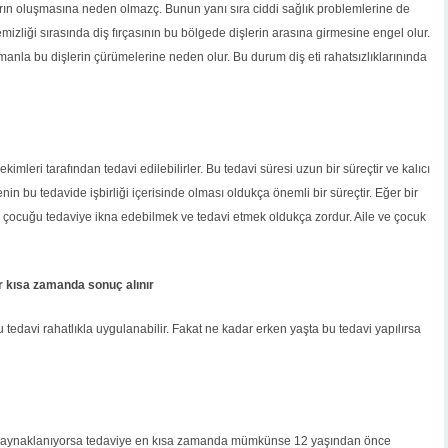
arın oluşmasına neden olmazç. Bunun yanı sıra ciddi sağlık problemlerine de
temizliği sırasında diş fırçasının bu bölgede dişlerin arasına girmesine engel olur.
manla bu dişlerin çürümelerine neden olur. Bu durum diş eti rahatsızlıklarınında
ekimleri tarafından tedavi edilebilirler. Bu tedavi süresi uzun bir süreçtir ve kalıcı
enin bu tedavide işbirliği içerisinde olması oldukça önemli bir süreçtir. Eğer bir
u çocuğu tedaviye ikna edebilmek ve tedavi etmek oldukça zordur. Aile ve çocuk
r kısa zamanda sonuç alınır
 bu tedavi rahatlıkla uygulanabilir. Fakat ne kadar erken yaşta bu tedavi yapılırsa
en kaynaklanıyorsa tedaviye en kısa zamanda mümkünse 12 yaşından önce