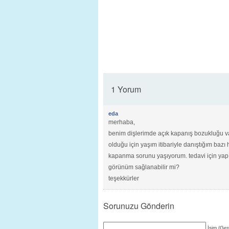
1 Yorum
eda
merhaba,
benim dişlerimde açık kapanış bozukluğu var
olduğu için yaşım itibariyle danıştığım bazı
kapanma sorunu yaşıyorum. tedavi için yapı
görünüm sağlanabilir mi?
teşekkürler
Sorunuzu Gönderin
İsim (Ger