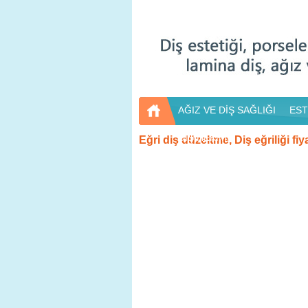
AĞIZ VE DİŞ SAĞLIĞI
EST
DİŞ HEKİMİ
Eğri diş düzeltme, Diş eğriliği fiya