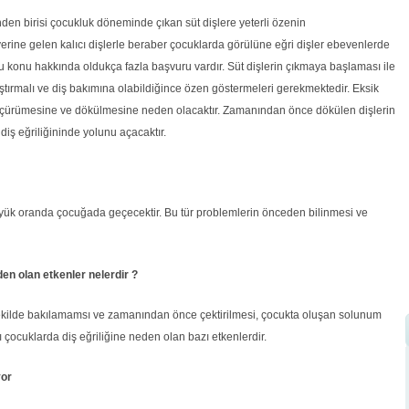
den birisi çocukluk döneminde çıkan süt dişlere yeterli özenin
yerine gelen kalıcı dişlerle beraber çocuklarda görülüne eğri dişler ebevenlerde
bu konu hakkında oldukça fazla başvuru vardır. Süt dişlerin çıkmaya başlaması ile
aştırmalı ve diş bakımına olabildiğince özen göstermeleri gerekmektedir. Eksik
 çürümesine ve dökülmesine neden olacaktır. Zamanından önce dökülen dişlerin
diş eğriliğininde yolunu açacaktır.
üyük oranda çocuğada geçecektir. Bu tür problemlerin önceden bilinmesi ve
den olan etkenler nelerdir ?
 şekilde bakılamamsı ve zamanından önce çektirilmesi, çocukta oluşan solunum
çocuklarda diş eğriliğine neden olan bazı etkenlerdir.
yor