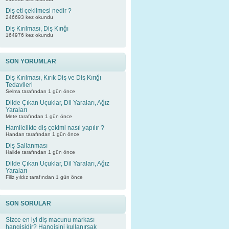
Diş eti çekilmesi nedir ?
246693 kez okundu
Diş Kırılması, Diş Kırığı
164976 kez okundu
SON YORUMLAR
Diş Kırılması, Kırık Diş ve Diş Kırığı
Tedavileri
Selma tarafından 1 gün önce
Dilde Çıkan Uçuklar, Dil Yaraları, Ağız
Yaraları
Mete tarafından 1 gün önce
Hamilelikte diş çekimi nasıl yapılır ?
Handan tarafından 1 gün önce
Diş Sallanması
Halide tarafından 1 gün önce
Dilde Çıkan Uçuklar, Dil Yaraları, Ağız
Yaraları
Filiz yıldız tarafından 1 gün önce
SON SORULAR
Sizce en iyi diş macunu markası
hangisidir? Hangisini kullanırsak