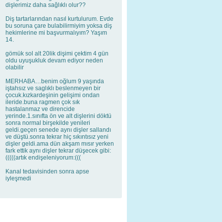
dişlerimiz daha sağlıklı olur??
Diş tartarlarından nasıl kurtulurum. Evde
bu soruna çare bulabilirmiyim yoksa diş
hekimlerine mi başvurmalıyım? Yaşım
14.
gömük sol alt 20lik dişimi çektim 4 gün
oldu uyuşukluk devam ediyor neden
olabilir
MERHABA…benim oğlum 9 yaşında
iştahsız ve saglıklı beslenmeyen bir
çocuk.kızkardeşinin gelişimi ondan
ileride.buna ragmen çok sık
hastalanmaz ve direncide
yerinde.1.sınıfta ön ve alt dişlerini döktü
sonra normal birşekilde yenileri
geldi.geçen senede aynı dişler sallandı
ve düştü.sonra tekrar hiç sıkıntısız yeni
dişler geldi.ama dün akşam mısır yerken
fark ettik aynı dişler tekrar düşecek gibi:
(((((artık endişeleniyorum:(((
Kanal tedavisinden sonra apse
iyleşmedi