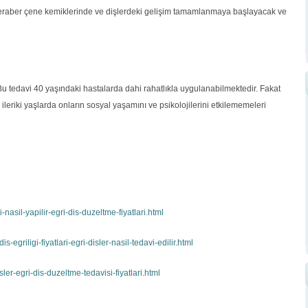
eraber çene kemiklerinde ve dişlerdeki gelişim tamamlanmaya başlayacak ve
r. Bu tedavi 40 yaşındaki hastalarda dahi rahatlıkla uygulanabilmektedir. Fakat
leriki yaşlarda onların sosyal yaşamını ve psikolojilerini etkilememeleri
-nasil-yapilir-egri-dis-duzeltme-fiyatlari.html
-egriligi-fiyatlari-egri-disler-nasil-tedavi-edilir.html
sler-egri-dis-duzeltme-tedavisi-fiyatlari.html