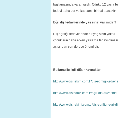
başlamasında yarar vardır. Çünkü 12 yaşla b
tedavi daha zor ve kapsamlı bir hal alacaktır.
Eğri diş tedavilerinde yaş sınırı var mıdır ?
Diş eğriliği tedavilerinde bir yaş sınırı yoktu
çocukların daha erken yaşlarda tedavi olması i
açısından son derece önemlidir.
Bu konu ile ilgili diğer kaynaklar
http://www.dishekim.com.tr/dis-egriligi-tedavisi
http://www.distedavi.com.tr/egri-dis-duzeltme-dis
http://www.dishekimi.com.tr/dis-egriligi-egri-di