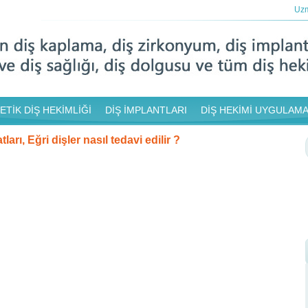
Uzm
ETİK DİŞ HEKİMLİĞİ
DİŞ İMPLANTLARI
DİŞ HEKİMİ UYGULAMA
tları, Eğri dişler nasıl tedavi edilir ?