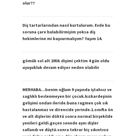
olur??
Diş tartarlarından nasıl kurtulurum. Evde bu
soruna çare bulabilirmiyim yoksa diş
hekimlerine mi başvurmalıyım? Yaşım 14.
gömük sol alt 20lik dişimi çektim 4 gün oldu
uyuşukluk devam ediyor neden olabilir
MERHABA…benim oğlum 9 yaşında iştahsız ve
saglıklı beslenmeyen bir çocuk.kızkardeşinin
gelişimi ondan ileride.buna ragmen çok sık
hastalanmaz ve direncide yerinde.1.sınıfta ön
ve alt dişlerini döktü sonra normal birşekilde
yenileri geldi.geçen senede aynı dişler
sallandı ve düştü.sonra tekrar hiç sıkıntısız