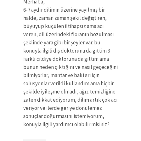
Merhaba,
6-7 aydır dilimin üzerine yayılmış bir
halde, zaman zaman şekil değiştiren,
büyüyüp küçülen iltihapsız ama acı
veren, dil üzerindeki floranın bozulması
şeklinde yara gibi bir şeyler var. bu
konuyla ilgili diş doktoruna da gittim 3
farklı cildiye doktoruna da gittim ama
bunun neden çıktığını ve nasıl geçeceğini
bilmiyorlar, mantar ve bakteri için
solüsyonlar verildi kullandım ama hiçbir
şekilde iyileşme olmadı, ağız temizliğine
zaten dikkat ediyorum, dilim artık çok acı
veriyor ve ilerde geriye dönülemez
sonuçlar doğurmasını istemiyorum,
konuyla ilgili yardımcı olabilir misiniz?