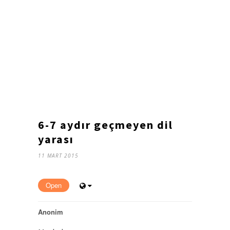
6-7 aydır geçmeyen dil
yarası
11 MART 2015
Open
Anonim