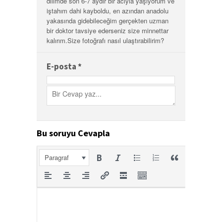
dilimde son 6-7 aydır bir acıyla yaşıyorum ve
iştahım dahi kayboldu, en azından anadolu
yakasında gidebileceğim gerçekten uzman
bir doktor tavsiye ederseniz size minnettar
kalırım.Size fotoğrafı nasıl ulaştırabilirim?
E-posta
*
Bu soruyu Cevapla
Paragraf