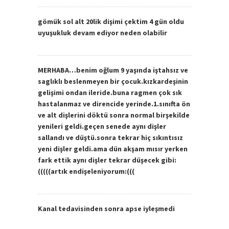
gömük sol alt 20lik dişimi çektim 4 gün oldu
uyuşukluk devam ediyor neden olabilir
MERHABA…benim oğlum 9 yaşında iştahsız ve
saglıklı beslenmeyen bir çocuk.kızkardeşinin
gelişimi ondan ileride.buna ragmen çok sık
hastalanmaz ve direncide yerinde.1.sınıfta ön
ve alt dişlerini döktü sonra normal birşekilde
yenileri geldi.geçen senede aynı dişler
sallandı ve düştü.sonra tekrar hiç sıkıntısız
yeni dişler geldi.ama dün akşam mısır yerken
fark ettik aynı dişler tekrar düşecek gibi:
(((((artık endişeleniyorum:(((
Kanal tedavisinden sonra apse iyleşmedi