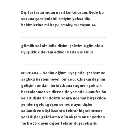
Diş tartarlarından nasıl kurtulurum. Evde bu
soruna çare bulabilirmiyim yoksa diş
hekimlerine mi başvurmalıyım? Yaşım 14.
gömük sol alt 20lik dişimi çektim 4 gün oldu
uyuşukluk devam ediyor neden olabilir
MERHABA…benim oğlum 9 yaşında iştahsız ve
saglıklı beslenmeyen bir çocuk.kızkardeşinin
gelişimi ondan ileride.buna ragmen çok sık
hastalanmaz ve direncide yerinde.1.sınıfta ön
ve alt dişlerini döktü sonra normal birşekilde
yenileri geldi.geçen senede aynı dişler
sallandı ve düştü.sonra tekrar hiç sıkıntısız
yeni dişler geldi.ama dün akşam mısır yerken
fark ettik aynı dişler tekrar düşecek gibi: