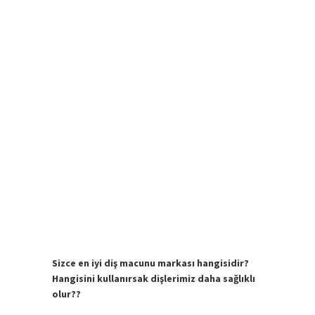
Sizce en iyi diş macunu markası hangisidir?
Hangisini kullanırsak dişlerimiz daha sağlıklı
olur??