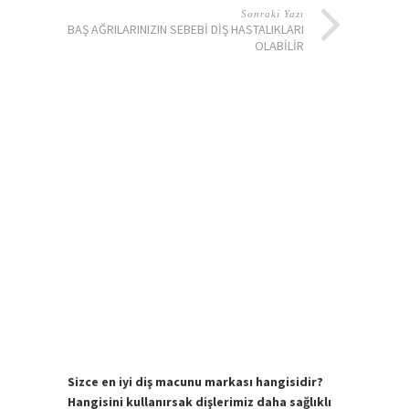
Sonraki Yazı
BAŞ AĞRILARINIZIN SEBEBI DIŞ HASTALIKLARI
OLABILIR
Sizce en iyi diş macunu markası hangisidir?
Hangisini kullanırsak dişlerimiz daha sağlıklı