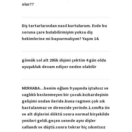
olur??
Diş tartarlarından nasıl kurtulurum. Evde bu
soruna çare bulabilirmiyim yoksa diş
hekimlerine mi başvurmalıyım? Yaşım 14.
gömük sol alt 20lik dişimi çektim 4 gün oldu
uyuşukluk devam ediyor neden olabilir
MERHABA…benim oğlum 9 yaşında iştahsız ve
saglıklı beslenmeyen bir çocuk.kızkardeşinin
gelişimi ondan ileride.buna ragmen çok sık
hastalanmaz ve direncide yerinde.1.sınıfta ön
ve alt dişlerini döktü sonra normal birşekilde
yenileri geldi.geçen senede aynı dişler
sallandı ve düştü.sonra tekrar hiç sıkıntısız