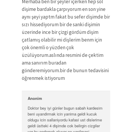
Merhaba ben bir şeyler içerken hep sol
dişime bardakla çarpıyorum en son yine
aynı şeyi yaptm fakat bu sefer dişimde bir
sızı hissediyorum bir de sanki dişimin
üzerinde ince bir çizgi gördüm dişim
çatlamış olabilir mi dişlerim benm için
çok önemli o yüzden çok
üzülüyorum.aslında resmini de çektim
ama sanırım buradan
gönderemiyorum.bir de bunun tedavisini
öğrenmek istiyorum
Anonim
Doktor bey iyi günler bugun sabah kardesim
beni uyandirmak icin yanima geldi kucuk
oldugu icin sallaniyordu kafasi ust dislerime
geldi üstteki 4 dişimde cok belirgin cizgiler
var bu nedemek oluyor ne yapilmasi