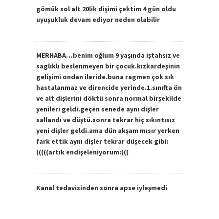
gömük sol alt 20lik dişimi çektim 4 gün oldu
uyuşukluk devam ediyor neden olabilir
MERHABA…benim oğlum 9 yaşında iştahsız ve
saglıklı beslenmeyen bir çocuk.kızkardeşinin
gelişimi ondan ileride.buna ragmen çok sık
hastalanmaz ve direncide yerinde.1.sınıfta ön
ve alt dişlerini döktü sonra normal birşekilde
yenileri geldi.geçen senede aynı dişler
sallandı ve düştü.sonra tekrar hiç sıkıntısız
yeni dişler geldi.ama dün akşam mısır yerken
fark ettik aynı dişler tekrar düşecek gibi:
(((((artık endişeleniyorum:(((
Kanal tedavisinden sonra apse iyleşmedi