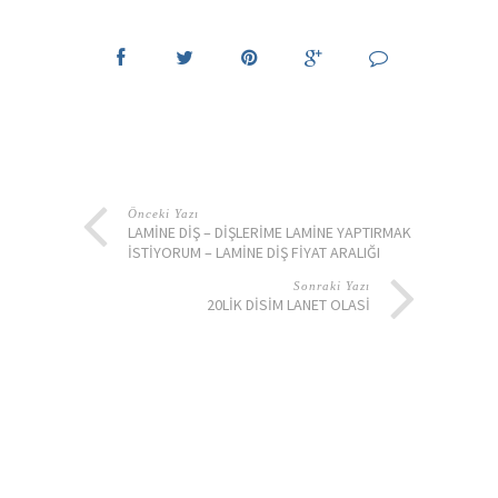
Önceki Yazı
LAMINE DIŞ – DIŞLERIME LAMINE YAPTIRMAK
ISTIYORUM – LAMINE DIŞ FIYAT ARALIĞI
Sonraki Yazı
20LIK DISIM LANET OLASI