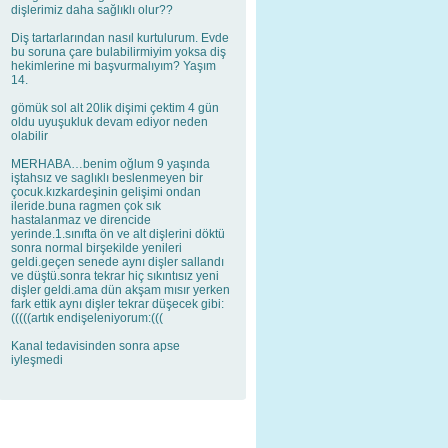
dişlerimiz daha sağlıklı olur??
Diş tartarlarından nasıl kurtulurum. Evde
bu soruna çare bulabilirmiyim yoksa diş
hekimlerine mi başvurmalıyım? Yaşım
14.
gömük sol alt 20lik dişimi çektim 4 gün
oldu uyuşukluk devam ediyor neden
olabilir
MERHABA…benim oğlum 9 yaşında
iştahsız ve saglıklı beslenmeyen bir
çocuk.kızkardeşinin gelişimi ondan
ileride.buna ragmen çok sık
hastalanmaz ve direncide
yerinde.1.sınıfta ön ve alt dişlerini döktü
sonra normal birşekilde yenileri
geldi.geçen senede aynı dişler sallandı
ve düştü.sonra tekrar hiç sıkıntısız yeni
dişler geldi.ama dün akşam mısır yerken
fark ettik aynı dişler tekrar düşecek gibi:
(((((artık endişeleniyorum:(((
Kanal tedavisinden sonra apse
iyleşmedi