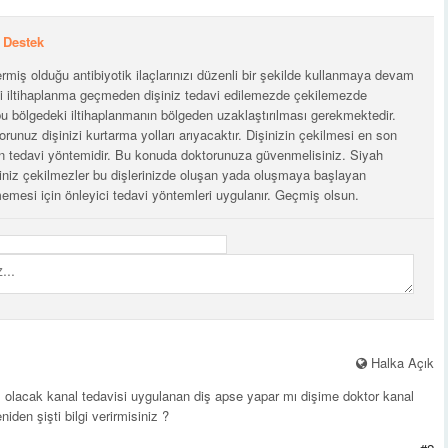
Destek
miş olduğu antibiyotik ilaçlarınızı düzenli bir şekilde kullanmaya devam
ki iltihaplanma geçmeden dişiniz tedavi edilemezde çekilemezde
 bu bölgedeki iltihaplanmanın bölgeden uzaklaştırılması gerekmektedir.
runuz dişinizi kurtarma yolları arıyacaktır. Dişinizin çekilmesi en son
n tedavi yöntemidir. Bu konuda doktorunuza güvenmelisiniz. Siyah
riniz çekilmezler bu dişlerinizde oluşan yada oluşmaya başlayan
ememesi için önleyici tedavi yöntemleri uygulanır. Geçmiş olsun.
Halka Açık
olacak kanal tedavisi uygulanan diş apse yapar mı dişime doktor kanal
iden şişti bilgi verirmisiniz ?