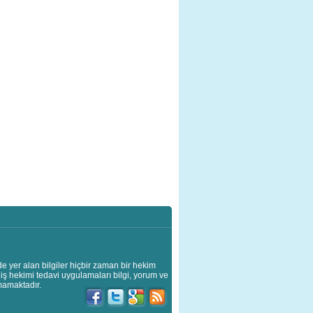
de yer alan bilgiler hiçbir zaman bir hekim
diş hekimi tedavi uygulamaları bilgi, yorum ve
mamaktadır.