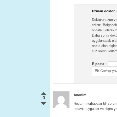
Uzman doktor
⋅
Doktorunuzun ver
ediniz. Bölgede
öncelikli olarak
Daha sonra dokto
uygulanacak ola
nokta olan dişle
çürüklerin ilerl
E-posta
*
Anonim
0
Hocam merhabalar bir sorum 
tedavisi uyguladı ve dişim yen