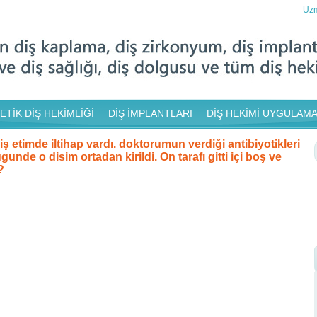
Uzm
ETİK DİŞ HEKİMLİĞİ
DİŞ İMPLANTLARI
DİŞ HEKİMİ UYGULAMA
 etimde iltihap vardı. doktorumun verdiği antibiyotikleri
gunde o disim ortadan kirildi. On tarafı gitti içi boş ve
?