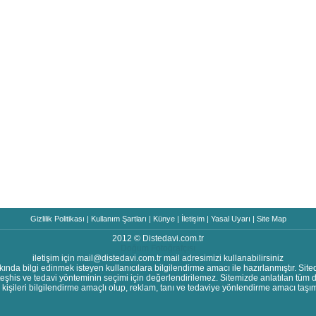
Gizlilik Politikası
|
Kullanım Şartları
|
Künye
|
İletişim
|
Yasal Uyarı
|
Site Map
2012 © Distedavi.com.tr
Doğum Fotoğrafçısı
iletişim için
mail@distedavi.com.tr
mail adresimizi kullanabilirsiniz
kkında bilgi edinmek isteyen kullanıcılara bilgilendirme amacı ile hazırlanmıştır. Site
el teşhis ve tedavi yönteminin seçimi için değerlendirilemez. Sitemizde anlatılan tüm 
, kişileri bilgilendirme amaçlı olup, reklam, tanı ve tedaviye yönlendirme amacı taşı