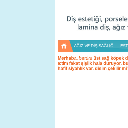
AĞIZ VE DİŞ SAĞLIĞI
EST
DİŞ HEKİMİ
Merhaba. benim üst sağ köpek diş
ıctim fakat şişlik hala duruyor. bu
hafif siyahlık var. disim çekilir mi