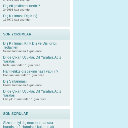
Diş eti çekilmesi nedir ?
246693 kez okundu
Diş Kırılması, Diş Kırığı
164976 kez okundu
SON YORUMLAR
Diş Kırılması, Kırık Diş ve Diş Kırığı
Tedavileri
Selma tarafından 1 gün önce
Dilde Çıkan Uçuklar, Dil Yaraları, Ağız
Yaraları
Mete tarafından 1 gün önce
Hamilelikte diş çekimi nasıl yapılır ?
Handan tarafından 1 gün önce
Diş Sallanması
Halide tarafından 1 gün önce
Dilde Çıkan Uçuklar, Dil Yaraları, Ağız
Yaraları
Filiz yıldız tarafından 1 gün önce
SON SORULAR
Sizce en iyi diş macunu markası
hangisidir? Hangisini kullanırsak