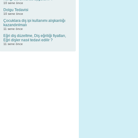
10 sene önce
Dolgu Tedavisi
10 sene önce
Çocuklara diş ipi kullanımı alışkanlığı
kazandırılmalı
11 sene önce
Eğri diş düzeltme, Diş eğriliği fiyatları,
Eğri dişler nasıl tedavi edilir ?
11 sene önce