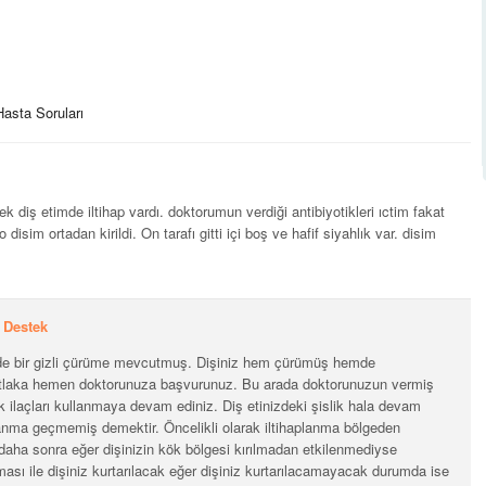
asta Soruları
diş etimde iltihap vardı. doktorumun verdiği antibiyotikleri ıctim fakat
 disim ortadan kirildi. On tarafı gitti içi boş ve hafif siyahlık var. disim
Destek
de bir gizli çürüme mevcutmuş. Dişiniz hem çürümüş hemde
utlaka hemen doktorunuza başvurunuz. Bu arada doktorunuzun vermiş
ik ilaçları kullanmaya devam ediniz. Diş etinizdeki şislik hala devam
lanma geçmemiş demektir. Öncelikli olarak iltihaplanma bölgeden
 daha sonra eğer dişinizin kök bölgesi kırılmadan etkilenmediyse
sı ile dişiniz kurtarılacak eğer dişiniz kurtarılacamayacak durumda ise