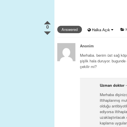
0
Answered
H
Halka Açık
Anonim
Merhaba. benim üst sağ köpek 
şişlik hala duruyor. bugunde o
çekilir mi?
Uzman doktor
⋅
Merhaba dişiniz
iltihaplanmış m
olduğu antibiyot
ediyorsa iltihap
uzaklaştırılacak
kaplama uygulama