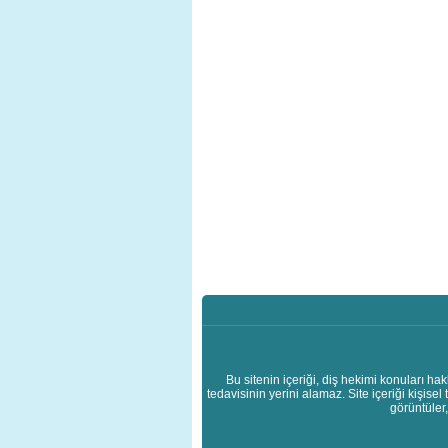
Bu sitenin içeriği, diş hekimi konuları ha
tedavisinin yerini alamaz. Site içeriği kişis
görüntüler