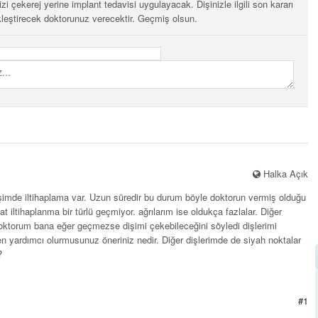
zi çekerej yerine implant tedavisi uygulayacak. Dişinizle ilgili son kararı
kleştirecek doktorunuz verecektir. Geçmiş olsun.
Halka Açık
mde iltihaplama var. Uzun süredir bu durum böyle doktorun vermiş olduğu
akat iltihaplanma bir türlü geçmiyor. ağrılarım ise oldukça fazlalar. Diğer
doktorum bana eğer geçmezse dişimi çekebileceğini söyledi dişlerimi
 yardımcı olurmusunuz öneriniz nedir. Diğer dişlerimde de siyah noktalar
?
#1