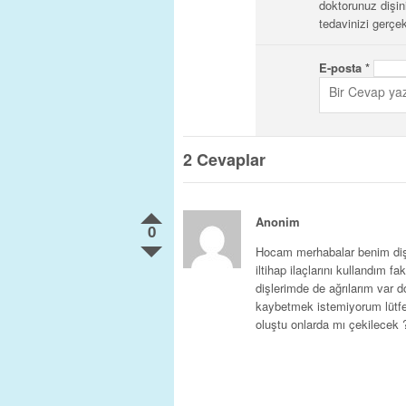
doktorunuz dişini
tedavinizi gerçe
E-posta
*
2
Cevaplar
Anonim
0
Hocam merhabalar benim dişi
iltihap ilaçlarını kullandım f
dişlerimde de ağrılarım var 
kaybetmek istemiyorum lütfen
oluştu onlarda mı çekilecek 