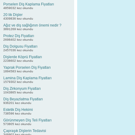
Porselen Diş Kaplama Fiyatları
4859032 kez okundu
20 lik Dişler
4309836 kez okundu
Ağız ve diş sağlığının önemi nedir ?
3891269 kez okundu
Protez Diş Fiyatları
2698402 kez okundu
Diş Dolgusu Fiyatları
2457036 kez okundu
Dişlerde Köprü Fiyatları
2238602 kez okundu
Yaprak Porselen Diş Fiyatları
1894583 kez okundu
Lamina Diş Kaplama Fiyatları
1579302 kez okundu
Diş Zirkonyum Fiyatları
1043865 kez okundu
Diş Beyazlatma Fiyatları
936201 kez okundu
Estetik Diş Hekimi
738596 kez okundu
Görünmeyen Diş Teli Fiyatları
573805 kez okundu
Çapraşık Dişlerin Tedavisi
346902 kez okundu