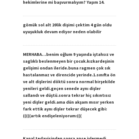
hekimlerine mi başvurmalıyım? Yaşım 14.
gömük sol alt 20lik dişimi çektim 4 gün oldu
uyuşukluk devam ediyor neden olabilir
MERHABA…benim oğlum 9 yaşında iştahsız ve
saglıklı beslenmeyen bir çocuk.kızkardeşinin
gelişimi ondan ileride.buna ragmen çok sık
hastalanmaz ve direncide yerinde.1.sınıfta ön
ve alt dişlerini döktü sonra normal birşekilde
yenileri geldi.geçen senede aynı dişler
sallandı ve düştü.sonra tekrar hiç sıkıntısız
yeni dişler geldi.ama dün akşam mısır yerken
fark ettik aynı dişler tekrar düşecek gibi:
(((((artık endişeleniyorum:(((
Kanal tedavisinden sonra apse iyleşmedi