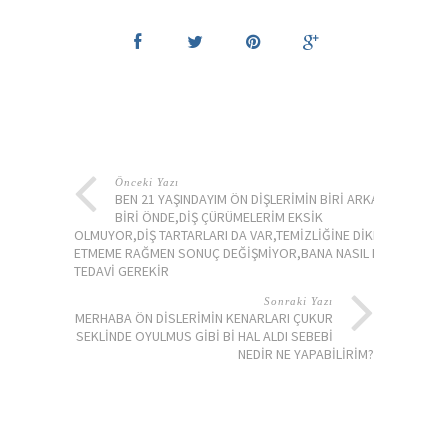
Önceki Yazı
BEN 21 YAŞINDAYIM ÖN DIŞLERIMIN BIRI ARKADA
BIRI ÖNDE,DIŞ ÇÜRÜMELERIM EKSIK
OLMUYOR,DIŞ TARTARLARI DA VAR,TEMIZLIĞINE DIKKAT
ETMEME RAĞMEN SONUÇ DEĞIŞMIYOR,BANA NASIL BIR
TEDAVI GEREKIR
Sonraki Yazı
MERHABA ÖN DISLERIMIN KENARLARI ÇUKUR
SEKLINDE OYULMUS GIBI BI HAL ALDI SEBEBI
NEDIR NE YAPABILIRIM?