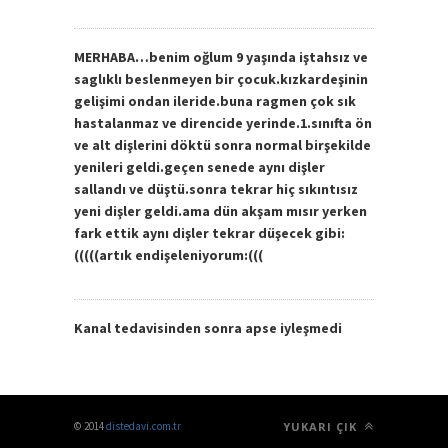
MERHABA…benim oğlum 9 yaşında iştahsız ve
saglıklı beslenmeyen bir çocuk.kızkardeşinin
gelişimi ondan ileride.buna ragmen çok sık
hastalanmaz ve direncide yerinde.1.sınıfta ön
ve alt dişlerini döktü sonra normal birşekilde
yenileri geldi.geçen senede aynı dişler
sallandı ve düştü.sonra tekrar hiç sıkıntısız
yeni dişler geldi.ama dün akşam mısır yerken
fark ettik aynı dişler tekrar düşecek gibi:
(((((artık endişeleniyorum:(((
Kanal tedavisinden sonra apse iyleşmedi
© 2014
distedavi.com.tr
YUKARI ÇIK