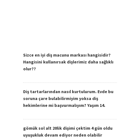
Sizce en iyi diş macunu markası hangisidir?
Hangisini kullanırsak dişlerimiz daha sağlıklı
olur??
Diş tartarlarından nasıl kurtulurum. Evde bu
soruna çare bulabilirmiyim yoksa diş
hekimlerine mi başvurmalıyım? Yaşım 14.
gömük sol alt 20lik dişimi çektim 4 gün oldu
uyuşukluk devam ediyor neden olabilir