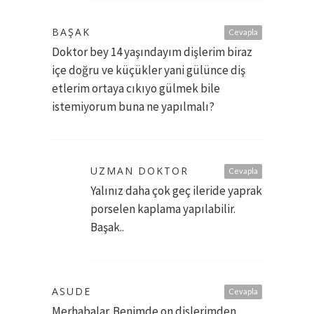
BAŞAK
Cevapla
Doktor bey 14 yaşındayım dişlerim biraz
içe doğru ve küçükler yani gülünce diş
etlerim ortaya cıkıyo gülmek bile
istemiyorum buna ne yapılmalı?
UZMAN DOKTOR
Cevapla
Yalınız daha çok geç ileride yaprak
porselen kaplama yapılabilir.
Başak..
ASUDE
Cevapla
Merhabalar. Benimde on dislerimden