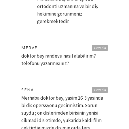
ortodonti uzmanına ve bir diş
hekimine görünmeniz
gerekmektedir.
MERVE
Cevapla
doktor bey randevu nasıl alabilirim?
telefonu yazarmısınız?
SENA
Cevapla
Merhaba doktor bey, yasim 16. 3 yasinda
bi dis operssyonu gecirmistim. Sorun
suydu ; on dislerimden birisinin yenisi
cikmadi dis etimde, yukarida kaldi film
cektirdigimizde disimin orda ters