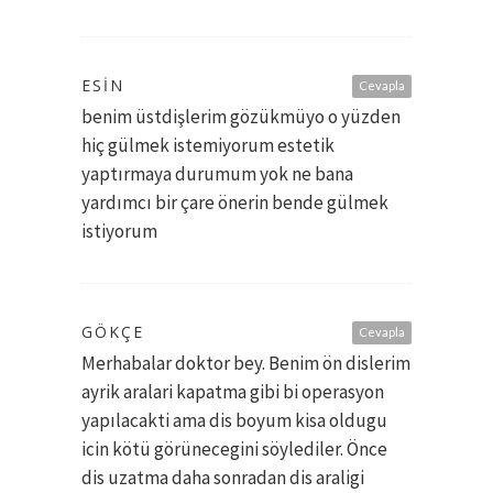
ESIN
Cevapla
benim üstdişlerim gözükmüyo o yüzden
hiç gülmek istemiyorum estetik
yaptırmaya durumum yok ne bana
yardımcı bir çare önerin bende gülmek
istiyorum
GÖKÇE
Cevapla
Merhabalar doktor bey. Benim ön dislerim
ayrik aralari kapatma gibi bi operasyon
yapılacakti ama dis boyum kisa oldugu
icin kötü görünecegini söylediler. Önce
dis uzatma daha sonradan dis araligi