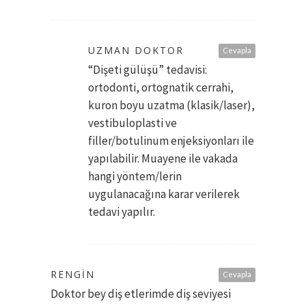
UZMAN DOKTOR
Cevapla
“Dişeti gülüşü” tedavisi:
ortodonti, ortognatik cerrahi,
kuron boyu uzatma (klasik/laser),
vestibuloplasti ve
filler/botulinum enjeksiyonları ile
yapılabilir. Muayene ile vakada
hangi yöntem/lerin
uygulanacağına karar verilerek
tedavi yapılır.
RENGIN
Cevapla
Doktor bey diş etlerimde diş seviyesi