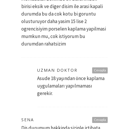
birisi eksik ve diger disim ile arasi kapali
durumda bu da cok kotu bi goruntu
olusturuyor daha yasim 15 lise 2
ogrencisiyim porselen kaplama yapilmasi
mumkun mu, cok istiyorum bu
durumdan rahatsizim
UZMAN DOKTOR
Cevapla
Asude 18 yaşından önce kaplama
uygulamaları yapılmaması
gerekir.
SENA
Cevapla
Dis durumum hakkinda sizinle irtibata