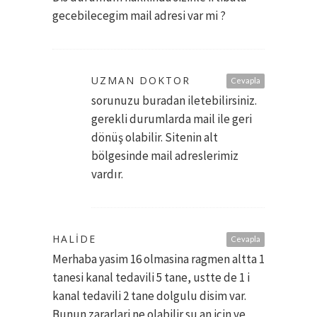
gecebilecegim mail adresi var mi ?
UZMAN DOKTOR
Cevapla
sorunuzu buradan iletebilirsiniz.
gerekli durumlarda mail ile geri
dönüş olabilir. Sitenin alt
bölgesinde mail adreslerimiz
vardır.
HALIDE
Cevapla
Merhaba yasim 16 olmasina ragmen altta 1
tanesi kanal tedavili 5 tane, ustte de 1 i
kanal tedavili 2 tane dolgulu disim var.
Bunun zararlari ne olabilir su an icin ve