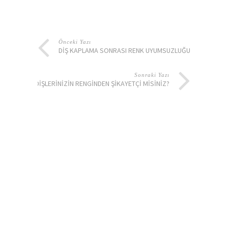
Önceki Yazı
DIŞ KAPLAMA SONRASI RENK UYUMSUZLUĞU
Sonraki Yazı
DIŞLERINIZIN RENGINDEN ŞIKAYETÇI MISINIZ?