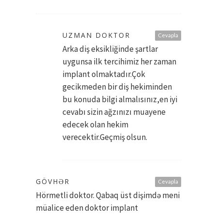
UZMAN DOKTOR
Cevapla
Arka diş eksikliğinde şartlar
uygunsa ilk tercihimiz her zaman
implant olmaktadır.Çok
gecikmeden bir diş hekiminden
bu konuda bilgi almalısınız,en iyi
cevabı sizin ağzınızı muayene
edecek olan hekim
verecektir.Geçmiş olsun.
GÖVHƏR
Cevapla
Hörmetli doktor. Qabaq üst dişimdə meni
müalice eden doktor implant