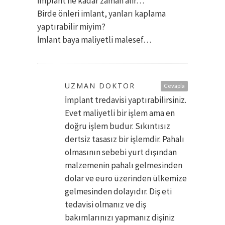
İmplant ne kadar zaman alir…
Birde önleri imlant, yanları kaplama
yaptırabilir miyim?
İmlant baya maliyetli malesef…
UZMAN DOKTOR
Cevapla
İmplant tredavisi yaptırabilirsiniz.
Evet maliyetli bir işlem ama en
doğru işlem budur. Sıkıntısız
dertsiz tasasız bir işlemdir. Pahalı
olmasının sebebi yurt dışından
malzemenin pahalı gelmesinden
dolar ve euro üzerinden ülkemize
gelmesinden dolayıdır. Diş eti
tedavisi olmanız ve diş
bakımlarınızı yapmanız dişiniz