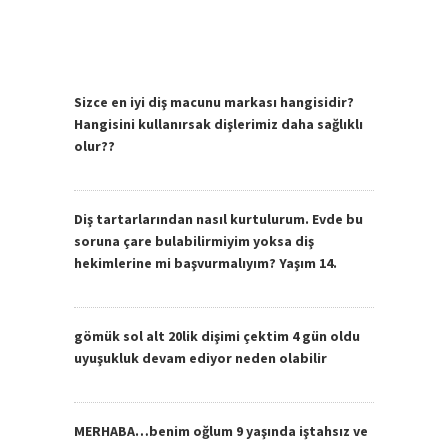
Sizce en iyi diş macunu markası hangisidir?
Hangisini kullanırsak dişlerimiz daha sağlıklı
olur??
Diş tartarlarından nasıl kurtulurum. Evde bu
soruna çare bulabilirmiyim yoksa diş
hekimlerine mi başvurmalıyım? Yaşım 14.
gömük sol alt 20lik dişimi çektim 4 gün oldu
uyuşukluk devam ediyor neden olabilir
MERHABA…benim oğlum 9 yaşında iştahsız ve