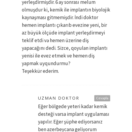
yerleşdirmişdir. 6 ay sonrası melum
olmuşdur ki, kemik ile implantın biyolojik
kaynaşması gitmemişdir. İndi doktor
hemen implantı çıkarıb evezine yeni, bir
az büyük ölçüde implant yerleşdirmeyi
teklif etdi və hemen üzerine diş
yapacağını dedi. Sizce, qoyulan implantı
yenisi ile evez etmek ve hemen diş
yapmak uyqundurmu?
Teşekkür ederim.
UZMAN DOKTOR
Cevapla
Eğer bölgede yeteri kadar kemik
desteği varsa implant uygulaması
yapılır. Eğer şüphe ediyorsanız
ben azerbeycana geliyorum