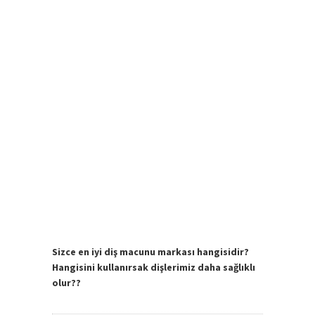
Sizce en iyi diş macunu markası hangisidir?
Hangisini kullanırsak dişlerimiz daha sağlıklı
olur??