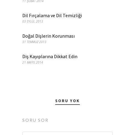
11 ŞUBAT 2014
Dil Fırçalama ve Dil Temizliği
03 EYLÜL 2013
Doğal Dişlerin Korunması
31 TEMMUZ 2013
Diş Kayıplarına Dikkat Edin
21 MAYIS 2014
SORU YOK
SORU SOR