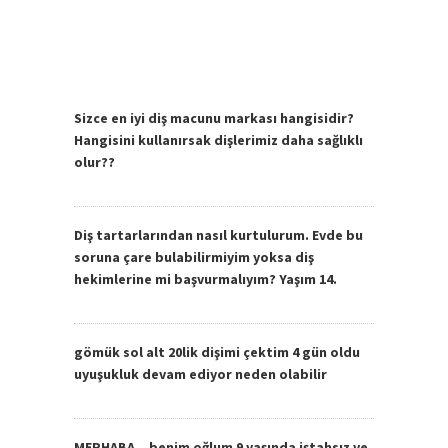
Sizce en iyi diş macunu markası hangisidir?
Hangisini kullanırsak dişlerimiz daha sağlıklı
olur??
Diş tartarlarından nasıl kurtulurum. Evde bu
soruna çare bulabilirmiyim yoksa diş
hekimlerine mi başvurmalıyım? Yaşım 14.
gömük sol alt 20lik dişimi çektim 4 gün oldu
uyuşukluk devam ediyor neden olabilir
MERHABA…benim oğlum 9 yaşında iştahsız ve