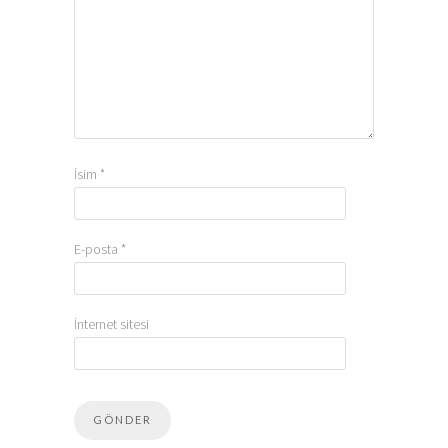
İsim
*
E-posta
*
İnternet sitesi