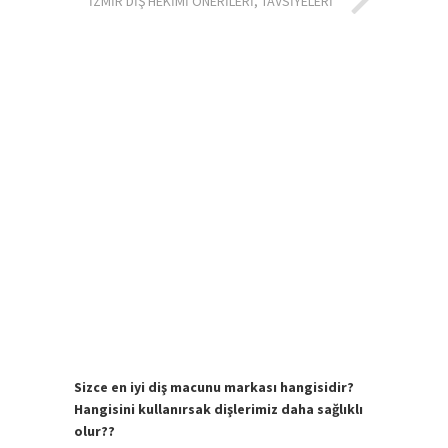
İZMIR DIŞ HEKIMI ÖNERILERI, TAVSIYELERI
Sizce en iyi diş macunu markası hangisidir?
Hangisini kullanırsak dişlerimiz daha sağlıklı
olur??