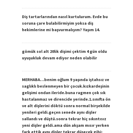
Diş tartarlarından nasıl kurtulurum. Evde bu
soruna çare bulabilirmiyim yoksa diş
hekimlerine mi başvurmalıyım? Yaşım 14.
gömük sol alt 20lik dişimi çektim 4 gün oldu
uyuşukluk devam ediyor neden olabilir
MERHABA…benim oğlum 9 yaşında iştahsız ve
saglıklı beslenmeyen bir çocuk.kızkardeşinin
gelişimi ondan ileride.buna ragmen çok sık
hastalanmaz ve direncide yerinde.1.sınıfta ön
ve alt dişlerini döktü sonra normal birşekilde
yenileri geldi.geçen senede aynı dişler
sallandı ve düştü.sonra tekrar hiç sıkıntısız
yeni dişler geldi.ama dün akşam mısır yerken
fark ettik aynı dişler tekrar düşecek gibi: