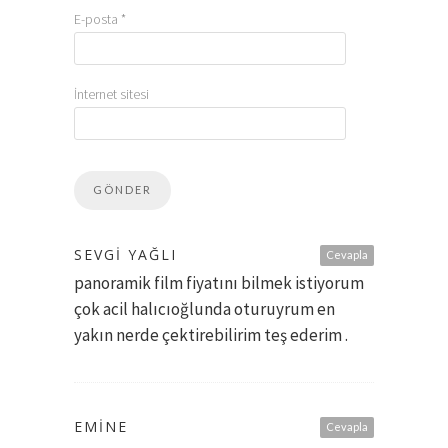
E-posta
*
İnternet sitesi
SEVGİ YAĞLI
Cevapla
panoramik film fiyatını bilmek istiyorum
çok acil halıcıoğlunda oturuyrum en
yakın nerde çektirebilirim teş ederim .
EMİNE
Cevapla