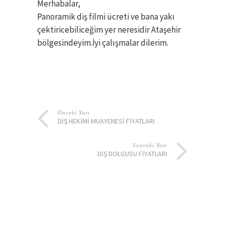
Merhabalar,
Panoramik diş filmi ücreti ve bana yakı
çektiricebiliceğim yer neresidir Ataşehir
bölgesindeyim.İyi çalışmalar dilerim.
Önceki Yazı
DIŞ HEKIMI MUAYENESI FIYATLARI
Sonraki Yazı
DIŞ DOLGUSU FIYATLARI