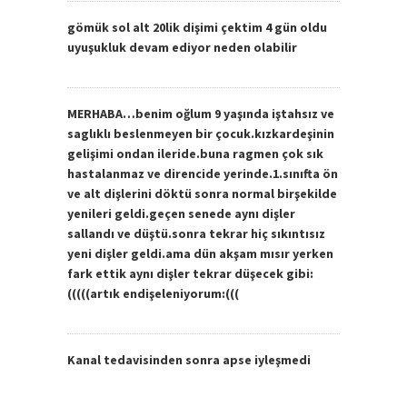
gömük sol alt 20lik dişimi çektim 4 gün oldu
uyuşukluk devam ediyor neden olabilir
MERHABA…benim oğlum 9 yaşında iştahsız ve
saglıklı beslenmeyen bir çocuk.kızkardeşinin
gelişimi ondan ileride.buna ragmen çok sık
hastalanmaz ve direncide yerinde.1.sınıfta ön
ve alt dişlerini döktü sonra normal birşekilde
yenileri geldi.geçen senede aynı dişler
sallandı ve düştü.sonra tekrar hiç sıkıntısız
yeni dişler geldi.ama dün akşam mısır yerken
fark ettik aynı dişler tekrar düşecek gibi:
(((((artık endişeleniyorum:(((
Kanal tedavisinden sonra apse iyleşmedi