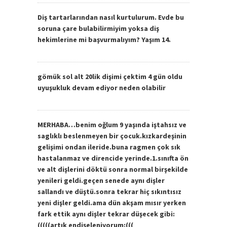
Diş tartarlarından nasıl kurtulurum. Evde bu
soruna çare bulabilirmiyim yoksa diş
hekimlerine mi başvurmalıyım? Yaşım 14.
gömük sol alt 20lik dişimi çektim 4 gün oldu
uyuşukluk devam ediyor neden olabilir
MERHABA…benim oğlum 9 yaşında iştahsız ve
saglıklı beslenmeyen bir çocuk.kızkardeşinin
gelişimi ondan ileride.buna ragmen çok sık
hastalanmaz ve direncide yerinde.1.sınıfta ön
ve alt dişlerini döktü sonra normal birşekilde
yenileri geldi.geçen senede aynı dişler
sallandı ve düştü.sonra tekrar hiç sıkıntısız
yeni dişler geldi.ama dün akşam mısır yerken
fark ettik aynı dişler tekrar düşecek gibi:
(((((artık endişeleniyorum:(((