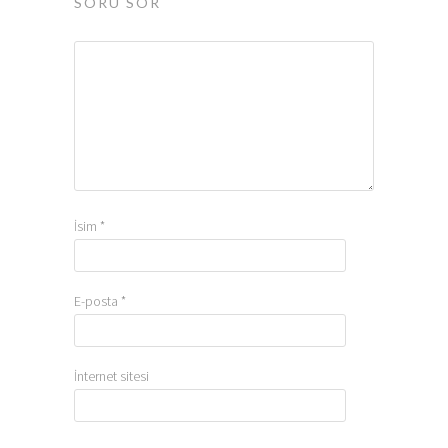
SORU SOR
İsim
*
E-posta
*
İnternet sitesi