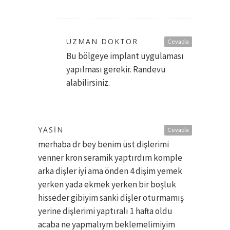
UZMAN DOKTOR
Cevapla
Bu bölgeye implant uygulaması
yapılması gerekir. Randevu
alabilirsiniz.
YASIN
Cevapla
merhaba dr bey benim üst dişlerimi
venner kron seramik yaptırdım komple
arka dişler iyi ama önden 4 dişim yemek
yerken yada ekmek yerken bir boşluk
hisseder gibiyim sanki dişler oturmamış
yerine dişlerimi yaptıralı 1 hafta oldu
acaba ne yapmalıym beklemelimiyim