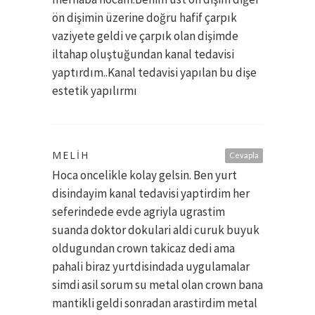
ön dişimin üzerine doğru hafif çarpık
vaziyete geldi ve çarpık olan dişimde
iltahap oluştuğundan kanal tedavisi
yaptırdım..Kanal tedavisi yapılan bu dişe
estetik yapılırmı
MELIH
Cevapla
Hoca oncelikle kolay gelsin. Ben yurt
disindayim kanal tedavisi yaptirdim her
seferindede evde agriyla ugrastim
suanda doktor dokulari aldi curuk buyuk
oldugundan crown takicaz dedi ama
pahali biraz yurtdisindada uygulamalar
simdi asil sorum su metal olan crown bana
mantikli geldi sonradan arastirdim metal