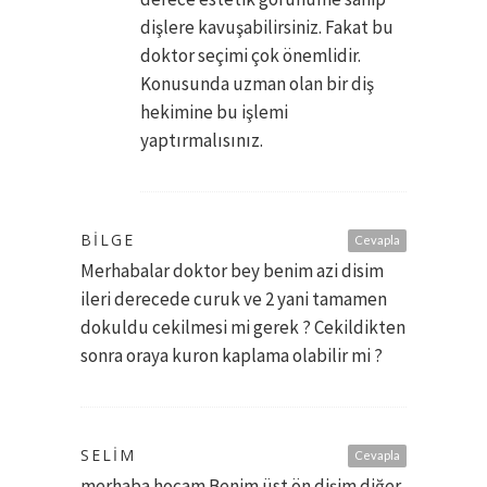
dişlere kavuşabilirsiniz. Fakat bu
doktor seçimi çok önemlidir.
Konusunda uzman olan bir diş
hekimine bu işlemi
yaptırmalısınız.
BILGE
Cevapla
Merhabalar doktor bey benim azi disim
ileri derecede curuk ve 2 yani tamamen
dokuldu cekilmesi mi gerek ? Cekildikten
sonra oraya kuron kaplama olabilir mi ?
SELIM
Cevapla
merhaba hocam.Benim üst ön dişim diğer