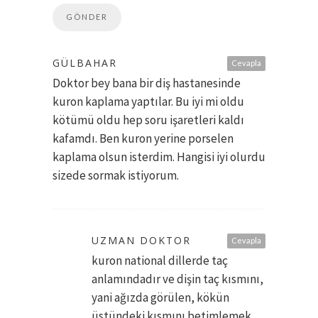
GÜLBAHAR
Cevapla
Doktor bey bana bir diş hastanesinde
kuron kaplama yaptılar. Bu iyi mi oldu
kötümü oldu hep soru işaretleri kaldı
kafamdı. Ben kuron yerine porselen
kaplama olsun isterdim. Hangisi iyi olurdu
sizede sormak istiyorum.
UZMAN DOKTOR
Cevapla
kuron national dillerde taç
anlamındadır ve dişin taç kısmını,
yani ağızda görülen, kökün
üstündeki kısmını betimlemek