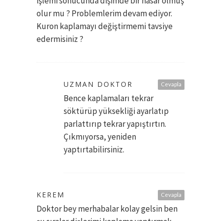
işlemi sonucunda dişimde bir hasar olmuş
olur mu ? Problemlerim devam ediyor.
Kuron kaplamayı değiştirmemi tavsiye
edermisiniz ?
UZMAN DOKTOR
Cevapla
Bence kaplamaları tekrar
söktürüp yüksekliği ayarlatıp
parlattırıp tekrar yapıştırtın.
Çıkmıyorsa, yeniden
yaptırtabilirsiniz.
KEREM
Cevapla
Doktor bey merhabalar kolay gelsin ben